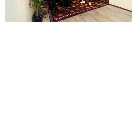
مركز يجمع روّاد الموسيقى
يُقدّم مركز العلا للموسيقى سلسلة من النشاطات التعليمية وغير
التعليمية التي تهدف إلى تشجيع ضيوفه على المشاركة، ويتميّز
ببرنامج تطوير مهني مُصمم خصيصاً لأشخاص مُختارين من
المجتمع المحلي بهدف الاستثمار في المواهب المحلية. بالإضافة
إلى ذلك، يستضيف المركز فعاليات وأنشطة يتم تنظيمها ضمن
أرجائه أو في مواقع خارجية.
الموقع