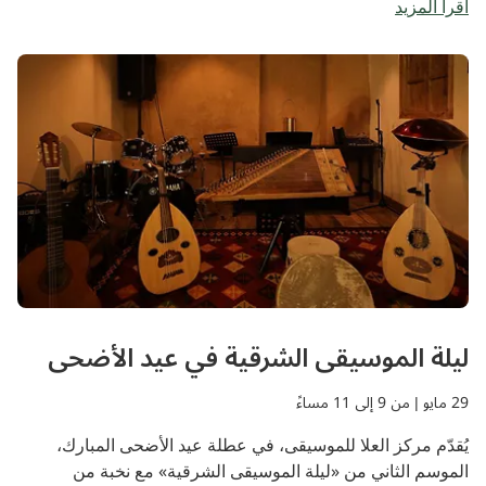
اقرأ المزيد
الموسيقية، عروض الارتجال الموسيقي، ليالي الميكروفون
المفتوح، تحديات المعلومات العامة وغيرها الكثير من الأنشطة
بالإضافة إلى فرصة مثالية للاسترخاء مع الموسيقى المباشرة
والأجواء الاجتماعية الممتعة في حي الجديدة للفنون.
ليلة الموسيقى الشرقية في عيد الأضحى
29 مايو | من 9 إلى 11 مساءً
يُقدّم مركز العلا للموسيقى، في عطلة عيد الأضحى المبارك،
الموسم الثاني من «ليلة الموسيقى الشرقية» مع نخبة من