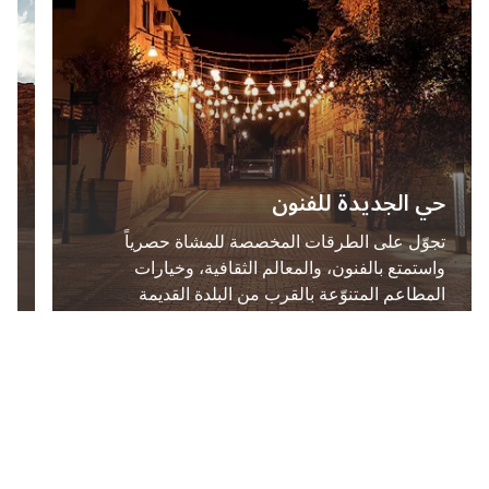
حي الجديدة للفنون
ج
رحلات منطاد عند شروق الشمس في
ز
3
2
العلا
تجوّل على الطرقات المخصصة للمشاة حصرياً
يش
مناظر ساحرة ولحظات سعيدة مع شروق الشمس
واستمتع بالفنون، والمعالم الثقافية، وخيارات
المطاعم المتنوّعة بالقرب من البلدة القديمة
ال