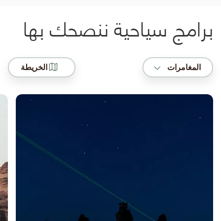
برامج سياحية ننصحك بها
المغامرات
الخريطة