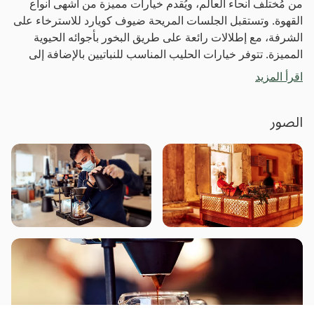
من مُختلف أنحاء العالم، ويُقدم خيارات مميزة من أشهى أنواع
القهوة. وتستقبل الجلسات المريحة ضيوف كويارد للاسترخاء على
الشرفة، مع إطلالات رائعة على طريق البخور بأجوائه الحيوية
المميزة. تتوفر خيارات الحليب المناسب للنباتيين بالإضافة إلى
حبوب البن الطازجة للاستمتاع بطعمها الغني في المنزل.
اقرأ المزيد
الصور