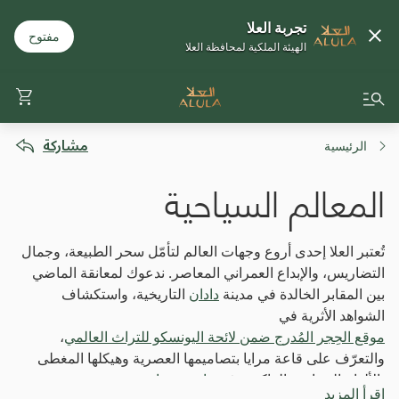
تجربة العلا
مفتوح
الهيئة الملكية لمحافظة العلا
مشاركة
الرئيسية
المعالم السياحية
تُعتبر العلا إحدى أروع وجهات العالم لتأمّل سحر الطبيعة، وجمال
التضاريس، والإبداع العمراني المعاصر. ندعوك لمعانقة الماضي
بين المقابر الخالدة في مدينة
دادان
التاريخية، واستكشاف
الشواهد الأثرية في
موقع الحِجر المُدرج ضمن لائحة اليونسكو للتراث العالمي
،
والتعرّف على قاعة مرايا بتصاميمها العصرية وهيكلها المغطى
بالألواح الزجاجية العاكسة في
وادي عِشار
.
اقرأ المزيد