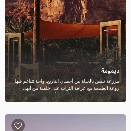
ديمومة
مزرعة تنبض بالحياة بين أحضان التاريخ. واحة تتناغم فيها 
روعة الطبيعة مع عراقة التراث على خلفية من أبهى 
معالم الطبيعة الصحراوية، ويدعم أرقى المبدعين هذا 
التكامل الساحر يالتراكيب الفنية الاستثنائية. تُرحّب بك 
ديمومة في قلب الواحة الغنّاء لاكتشاف طُرق الزراعة 
المستدامة، وخيرات المحاصيل التي تُثري موائد المطاعم 
المجاورة بأشهى الأطباق.