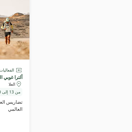
الفعاليات
ألترا غوبي ا
العلا
من 13 إلى 20 يناير 2027
تضاريس العل
العالمي