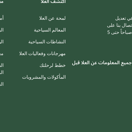
اكتشف العلا
مع
في تعديل
لمحة عن العلا
أم
تصال بنا على
المعالم السياحية
ال
الرقم ‎00966920025003 من الأحد إلى الخميس، من الساعة 8 صباحاً حتى 5
النشاطات السياحية
ال
مهرجانات وفعاليات العلا
مع
جميع المعلومات عن العلا قبل
خطط لرحلتك
ال
ال
المأكولات والمشروبات
ال