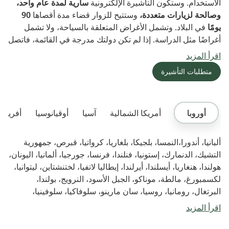
الاستخدام. وستكون التأشيرة الإلكترونية
سارية لمدة عام واحد،
وصالحة لزيارات متعددة،
وستتيح للزوار قضاء مدة أقصاها
90
يومًا
في البلاد. وتشمل الأغراض المتعلقة بالسياحة، ولا تشمل
أغراضًا مثل الدراسة. إذا لم تكن دولتك مدرجة في القائمة، فاتصل
بأقربها سفارة السعودية
اقرأ المزيد
متطلبات التأشيرة
أوروبا
أمريكا الشمالية
آسيا
أوقيانوسيا
أفريقيا
ألبانيا، أندورا،النمسا، بلجيكا، بلغاريا، كرواتيا، قبرص، جمهورية
التشيك، الدنمارك، إستونيا، فنلندا، فرنسا، جورجيا، ألمانيا، اليونان،
هولندا، هنغاريا، أيسلندا، أيرلندا، إيطاليا لاتفيا، لختنشتاين، ليتوانيا،
لكسمبورغ، مالطة، موناكو، الجبل الأسود، النرويج، بولندا،
البرتغال، رومانيا، روسيا، سان مارينو، سلوفاكيا، سلوفينيا،
إسبانيا، السويد، سويسرا، أوكرانيا، المملكة المتحدة
اقرأ المزيد