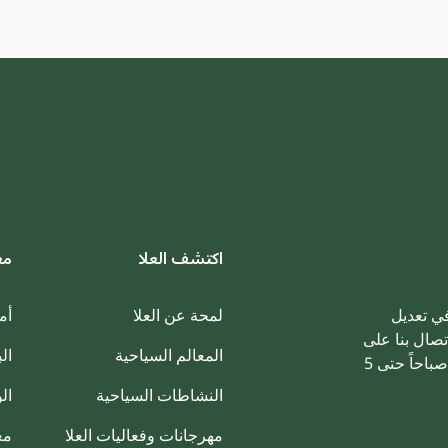
اكتشف العلا
مع
في تعديل
لمحة عن العلا
أم
تصال بنا على
المعالم السياحية
ال
الرقم ‎00966920025003 من الأحد إلى الخميس، من الساعة 8 صباحاً حتى 5
النشاطات السياحية
ال
مهرجانات وفعاليات العلا
مع