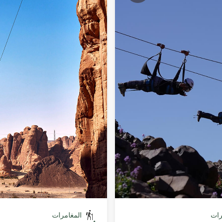
رات
المغامرات