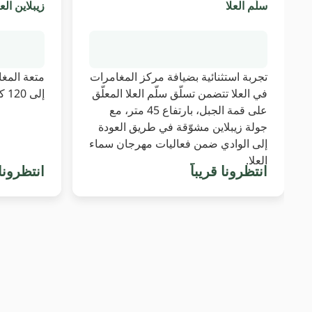
سلّم العلا
زيبلاين العل
تجربة استثنائية بضيافة مركز المغامرات
متعة المغ
في العلا تتضمن تسلّق سلّم العلا المعلّق
إلى 120 كم بالساعة
على قمة الجبل، بارتفاع 45 متر، مع
جولة زيبلاين مشوّقة في طريق العودة
إلى الوادي ضمن فعاليات مهرجان سماء
العلا.
انتظرونا قريباً
انتظرونا 