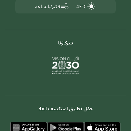
air
43°C
9كم/بالساعة
شركاؤنا
حمّل تطبيق استكشف العلا