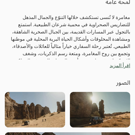
لمحة عامة
مغامرة لا تُنسى تستكشف خلالها التنوّع والجمال المذهل
للتضاريس الصحراوية في محمية شرعان الطبيعية. استمتع
بالتجول عبر المسارات القديمة، بين الجبال الصخرية الشاهقة،
ومشاهدة المخلوقات وأشكال الحياة البرية المحلية في موطنها
الطبيعي. تُعتبر رحلة السفاري خياراً مثالياً للعائلات والأصدقاء،
وتجمع بين روح المغامرة، ومتعة رسم الذكريات، وشغف
الاستكشاف في واحدة من أشهر الوجهات البرية في المملكة
اقرأ المزيد
العربية السعودية.
الصور