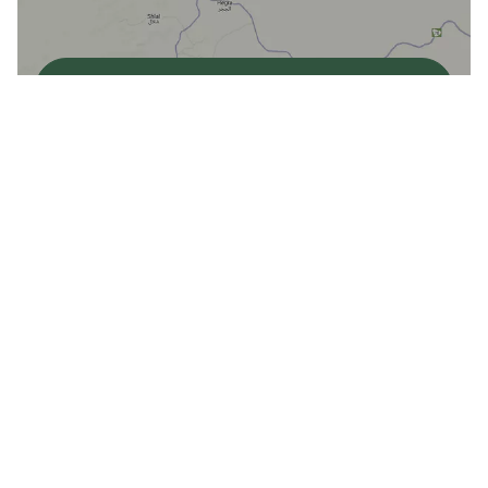
اعرض الخريطة
الموقع
مركز هوساك للمغامرات
الاتجاهات
معلومات هامّة للزوّار
يقع مركز هوساك للمغامرات على بعد 10 دقائق من وادي عِشار.
تتوفّر خدمة المواصلات من المركز إلى مواقع التجارب.