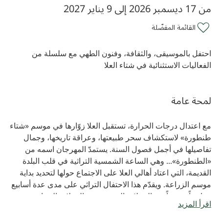
من 17 ديسمبر 2026 إلى 9 يناير 2027
القائمة المفضّلة
احتفل بالموسيقى، والثقافة، وفنون الطهي مع سلسلة من
الفعاليات الاستثنائية في شتاء العلا
لمحة عامة
مع اعتدال درجات الحرارة، تستقبل العلا زوّارها في موسم «شتاء
طنطورة» لاستكشاف سحر طبيعتها، وعراقة تاريخها، وجمال
تفاصيلها في أجمل فصول السنة. يستمدّ المهرجان اسمه من
«الطنطورة»... وهي الساعة الشمسية التراثية في قلب البلدة
القديمة، التي اعتاد أهالي العلا على الاجتماع حولها لتحديد بداية
موسم الزراعة. ويقدّم هذا الاحتفال التراثي على مدى عدة أسابيع
برنامجاً متنوّعاً من الحفلات الموسيقية، والجولات السياحية،
اقرأ المزيد
والعروض الترفيهية، والأنشطة الثقافية، وتجارب فنون الطهي...