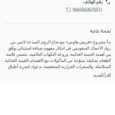
رقم الهاتف
+966556367557
لمحة عامة
بدأ مشروع «فريش هاوس» مع نجاح الرؤى المبدعة لاثنين من
رواد الأعمال السعوديين في ابتكار مفهوم ضيافة استثنائي يوفّق
بين أهمية الحمية الغذائية، وروعة النكهات العالمية. تتضمن قائمة
الطعام تشكيلة متنوّعة من المأكولات مع الاهتمام بالقيمة الغذائية
المتكاملة، والسعرات الحرارية المنخفضة. ندعوك لتجربة أطباق
لحم السمك مع الخضار، وصفات الكاري الهندية، اللفائف
اقرأ المزيد
المكسيكية وغيرها الكثير من الوصفات المناسبة للفطور، والغداء،
والعشاء.
الصور