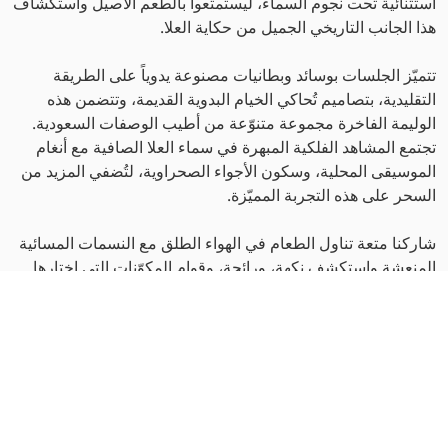
استثنائية تحت نجوم السماء، ليستمتعوا بالطعم الأصيل واستكشاف
هذا الجانب التاريخي الجميل من حكاية العلا.
تتميّز الجلسات بوسائد وبطانيات مصنوعة يدوياً على الطريقة
التقليدية، بتصاميم تُحاكي الخيام البدوية القديمة، وتتضمن هذه
الوليمة الفاخرة مجموعة متنوّعة من أطيب الوصفات السعودية.
تجتمع المشاهد الفلكية المبهرة في سماء العلا الصافية مع أنغام
الموسيقى المحلية، وسكون الأجواء الصحراوية، لتُضفي المزيد من
السحر على هذه التجربة المميّزة.
شاركنا متعة تناول الطعام في الهواء الطلق مع النسمات المسائية
المنعشة واستكشف نكهة، ورائحة، وقوام المكوّنات التي اختارها
طُهاتنا بعناية لتحضير أشهى المأكولات المحلية. فرصة مثالية
لتجربة النكهات الفريدة، والاسترخاء في هدوء الطبيعة مع الهواء
النقي، وتأمّل بريق النجوم الساطعة في سماء الصحراء.