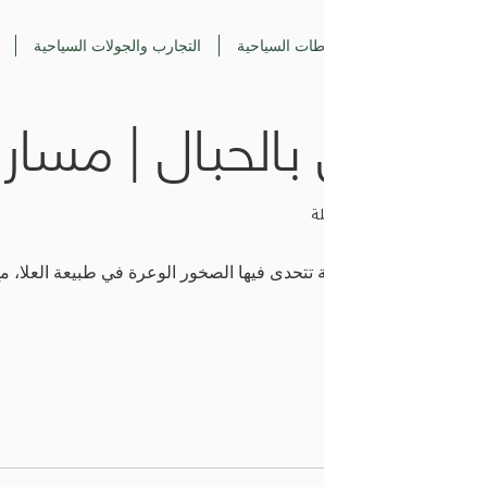
طات السياحية
التجارب والجولات السياحية
الانزال بالحبال | مسار ال
ل بالحبال | مسار الوعل
لة
تحدى فيها الصخور الوعرة في طبيعة العلا، مع مغامرة مليئة بالتشو