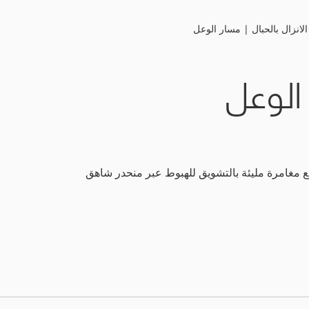
وعل
يق للهبوط عبر منحدر شاهق