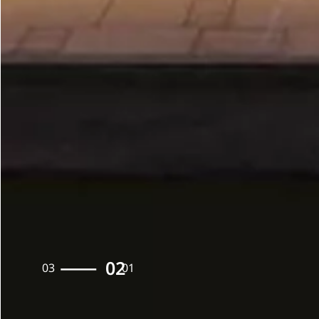
03
02
01