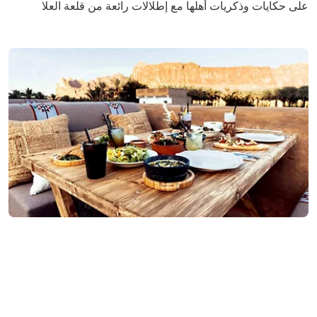
على حكايات وذكريات أهلها مع إطلالات رائعة من قلعة العلا
العشاء
تلذذ بأشهى المكونات الطازجة من مزارع الواحة مع قائمة من
الوصفات العربية الأصيلة التي أبدعت بتحضيرها الجدّة «فايزة» في
مطعم
طاولة فايزة