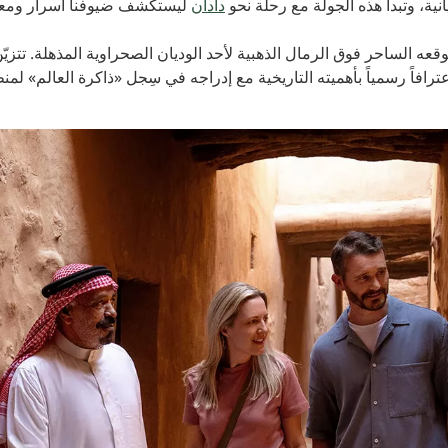
ع رحلة نحو
دادان
ليستكشف ضيوفنا أسرار ومعلومات تاريخية تعود إلى ال
 الذهبية لأحد الوديان الصحراوية المذهلة. تتزيّن صخور هذا الموقع ب
تاريخية مع إدراجه في سِجل «ذاكرة العالم» لمنظمة اليونسكو.