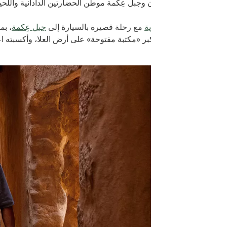
 وجبل عِكمة موطن الحضارتين الدادانية واللحيانية، وتبدأ هذه الجولة م
ية
مع رحلة قصيرة بالسيارة إلى
جبل عِكمة
، بموقعه الساحر فوق الرمال
ر «مكتبة مفتوحة» على أرض العلا، وأكسبته اعترافاً رسمياً بأهميته ال