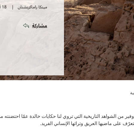
مينكا راماكريشنان
18 أبريل 2024
مشاركة
ريخية التي تروي لنا حكايات خالدة عمّا احتضنته من حضارات إنسانية عبر 
وتراثها الإنساني الفريد.