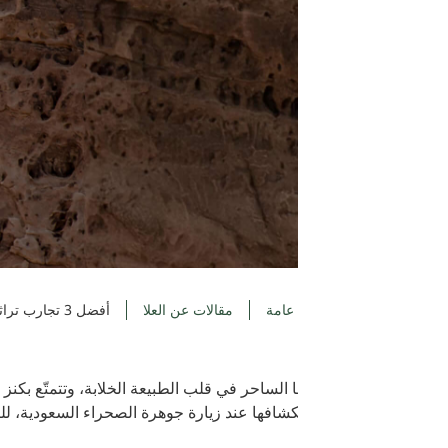
عامة
مقالات عن العلا
أفضل 3 تجارب تراثية
عها الساحر في قلب الطبيعة الخلابة، وتتمتّع بكنز وفير من الشواهد التا
افها عند زيارة جوهرة الصحراء السعودية، للتعرّف على ماضيها العريق 