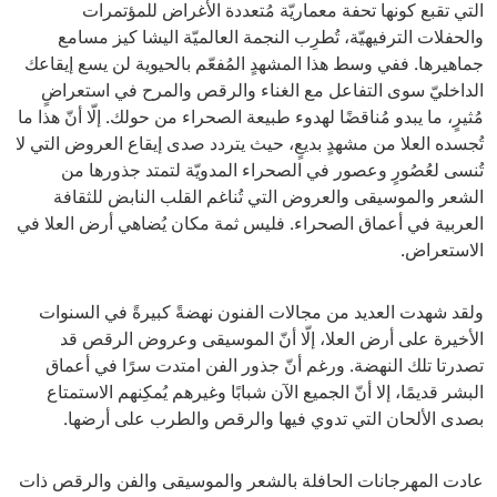
التي تقبع كونها تحفة معماريّة مُتعددة الأغراض للمؤتمرات
والحفلات الترفيهيّة، تُطرِب النجمة العالميّة اليشا كيز مسامع
جماهيرها. ففي وسط هذا المشهدٍ المُفعّم بالحيوية لن يسع إيقاعك
الداخليّ سوى التفاعل مع الغناء والرقص والمرح في استعراضٍ
مُثيرٍ، ما يبدو مُناقضًا لهدوء طبيعة الصحراء من حولك. إلّا أنّ هذا ما
تُجسده العلا من مشهدٍ بديعٍ، حيث يتردد صدى إيقاع العروض التي لا
تُنسى لعُصُورٍ وعصور في الصحراء المدويّة لتمتد جذورها من
الشعر والموسيقى والعروض التي تُناغم القلب النابض للثقافة
العربية في أعماق الصحراء. فليس ثمة مكان يُضاهي أرض العلا في
الاستعراض.
ولقد شهدت العديد من مجالات الفنون نهضةً كبيرةً في السنوات
الأخيرة على أرض العلا، إلّا أنّ الموسيقى وعروض الرقص قد
تصدرتا تلك النهضة. ورغم أنّ جذور الفن امتدت سرًا في أعماق
البشر قديمًا، إلا أنّ الجميع الآن شبابًا وغيرهم يُمكِنهم الاستمتاع
بصدى الألحان التي تدوي فيها والرقص والطرب على أرضها.
عادت المهرجانات الحافلة بالشعر والموسيقى والفن والرقص ذات