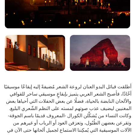
أطلقت قبائل البدو العنان لروعة الشعر مُضيفةً إليه إيقاعًا موسيقيًا
أخّاذًا، فأصبح الشعر العربي يتميز بإيقاعٍ موسيقي ساحر للقوافي
والألحان النابضة بالحياة، فضلًا عن بعض الحفلات التي أحياها بعض
المغنيين ليضيف عذب صوتهم لمسته على النظم الشّعري البليغ.
وكانت النساء من يُشكِّلن الكورال -المعروف قديمًا باسم الجوقة-
وتقرعن بعضهن الطُبُول، وتعزفن العود أو الرباب أو غيرهم من
الآلات الموسيقية التي يُمكِننا الاستماع لجميل ألحانها حتى الآن في