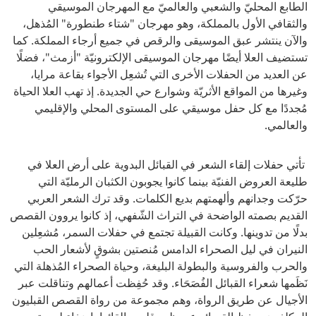
الطابع المحليّ والشعبي والعالميّ مع المهرجان الموسيقي
والثقافي الأول بالمملكة، وهو مهرجان "شتاء طنطورة" المُذهل،
والآن ينتشر عبق الموسيقى والرقص في جميع أرجاء المملكة. كما
تستضيف العلا أيضًا مهرجان الموسيقى الإلكترونيّة "أزمث"، فضلًا
عن العديد من الحفلات الأخرى التي تُشعِل الأجواء بقاعة مرايا،
وغيرها من المواقع الأثريّة وشوارع حي الجديدة. إذ تهب العلا الحياة
مُجددًا مع كل حفل موسيقي على المستوى المحلي والإقليمي
والعالمي.
تأتي حفلات إلقاء الشعر في القبائل البدوية على أرض العلا في
طليعة العروض الفنيّة بينما كانوا يجوبون الكثبان الرمليّة التي
حرّكت وجدانهم وألهمتهم بديع الكلمات. وقد ترك الشعر العربي
القديم بصمته الواضحة في التراث الشّفهي، إذ كانوا يروون القصص
بدلًا من تدوينها. وكانت القبيلة تجتمع في حفلات السمر، مُشعِلين
النيران في ليل الصحراء الدامس مُنصتين بشوقٍ لأشعار الحب
والحرب والفروسية والبطولة البليغة، وحياة الصحراء المُذهلة التي
نَظَمها شعراء القبائل الفُصَحَاء. وقد حُفِظت أعمالهم وتناقلت عبر
الأجيال عن طريق الرواة، وهم مجموعة من رواة القصص القبليون