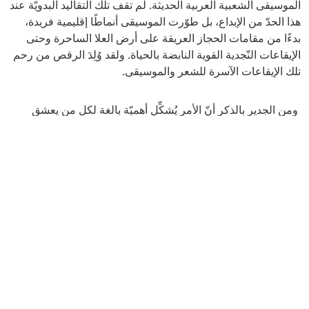
الموسيقى الشعبية العربية الحديثة. لم تقف تلك التقاليد البدويّة عند
هذا الحدّ من الإبداع، بل طوّرت الموسيقى أنماطًا إقليمية فريدة،
بدءًا من مقامات الحجاز العريقة على أرض العلا الساحرة وحتى
الإيقاعات النّجدية القوية النابضة بالحياة. ولقد وُلِدَ الرقص من رحم
تلك الإيقاعات الآسرة للشعر والموسيقى.
ومن الجدير بالذكر أنّ الأمر يُشكِّل أهميّة بالغة لكل من يعشق
عُزلة الصحراء نسبيًّا، فهنا يفيض الاستعراض بشعورٍ جياشٍ يُعبِّر عن
الانتماء للوطن حيث لن تجد له مثيلًا في أي مكانٍ آخر. وينتاب
الجميع شعورًا واحدًا بالارتباط والمُشاركة، فضلًا عن التقدير
الجماعيّ للمشاعر الجميلة المتأرجحة بين الفرح والشجن. ويُمكِنك
تخيُّل مدى أهميّة الروابط الاجتماعيّة التي أقامتها تلك العروض بين
قبائل شبه الجزيرة العربية، وبقاءها حتى اليوم هو كِنزٌ لا يُقدّر بثمنٍ
ودليلٌ على أهميتها الأزليّة.
وتزدهر أرض العلا وتحيا بازدهار وروعة الاستعراض الآسر، وتعد
قاعة مرايا القلب النابض للعلا، حيث الواجهة الأسطوريّة المُغطاة
بالمرايا المتلألئة في ليل الصحراء الدامس، والعاكسة لجمال