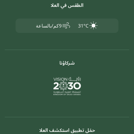
الطقس في العلا
air
31°C
9كم/بالساعة
شركاؤنا
حمّل تطبيق استكشف العلا