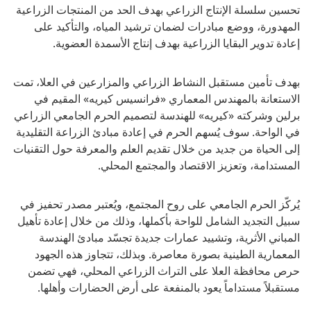
تحسين سلسلة الإنتاج الزراعي بهدف الحد من المنتجات الزراعية
المهدورة، ووضع مبادرات لضمان ترشيد المياه، والتأكيد على
إعادة تدوير البقايا الزراعية بهدف إنتاج الأسمدة العضوية.
بهدف تأمين مستقبل النشاط الزراعي والمزارعين في العلا، تمت
الاستعانة بالمهندس المعماري «فرانسيس كيريه» المقيم في
برلين وشركته «كيريه» للهندسة لتصميم الحرم الجامعي الزراعي
في الواحة. سوف يُسهم الحرم في إعادة مبادئ الزراعة التقليدية
إلى الحياة من جديد من خلال تقديم العلم والمعرفة حول التقنيات
المستدامة، وتعزيز الاقتصاد والمجتمع المحلي.
يُركّز الحرم الجامعي على روح المجتمع، ويُعتبر مصدر تحفيز في
سبيل التجديد الشامل للواحة بأكملها، وذلك من خلال إعادة تأهيل
المباني الأثرية، وتشييد عمارات جديدة تجسّد مبادئ الهندسة
المعمارية الطينية بصورة معاصرة. وبذلك، تتجاوز هذه الجهود
حرص محافظة العلا على التراث الزراعي المحلي، فهي تضمن
مستقبلاً مستداماً يعود بالمنفعة على أرض الحضارات وأهلها.