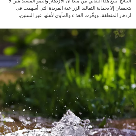
النتائج. ينبع هذا التفاني من مبدأ أنّ الازدهار والنمو المستدامَين لا
يتحققان إلا بحماية التقاليد الزراعية الفريدة التي أسهمت في
ازدهار المنطقة، ووفّرت الغذاء والمأوى لأهلها عبر السنين.