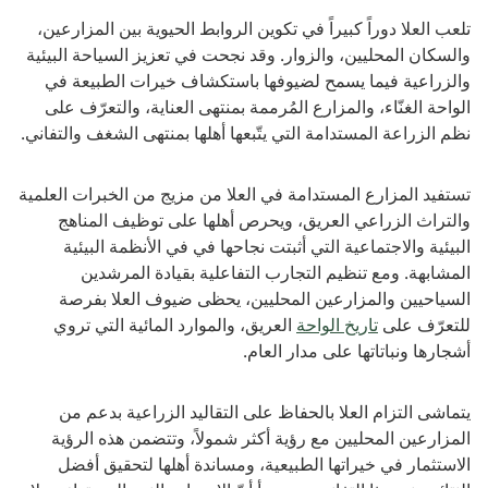
تلعب العلا دوراً كبيراً في تكوين الروابط الحيوية بين المزارعين،
والسكان المحليين، والزوار. وقد نجحت في تعزيز السياحة البيئية
والزراعية فيما يسمح لضيوفها باستكشاف خيرات الطبيعة في
الواحة الغنّاء، والمزارع المُرممة بمنتهى العناية، والتعرّف على
نظم الزراعة المستدامة التي يتّبعها أهلها بمنتهى الشغف والتفاني.
تستفيد المزارع المستدامة في العلا من مزيج من الخبرات العلمية
والتراث الزراعي العريق، ويحرص أهلها على توظيف المناهج
البيئية والاجتماعية التي أثبتت نجاحها في في الأنظمة البيئية
المشابهة. ومع تنظيم التجارب التفاعلية بقيادة المرشدين
السياحيين والمزارعين المحليين، يحظى ضيوف العلا بفرصة
للتعرّف على
تاريخ الواحة
العريق، والموارد المائية التي تروي
أشجارها ونباتاتها على مدار العام.
يتماشى التزام العلا بالحفاظ على التقاليد الزراعية بدعم من
المزارعين المحليين مع رؤية أكثر شمولاً، وتتضمن هذه الرؤية
الاستثمار في خيراتها الطبيعية، ومساندة أهلها لتحقيق أفضل