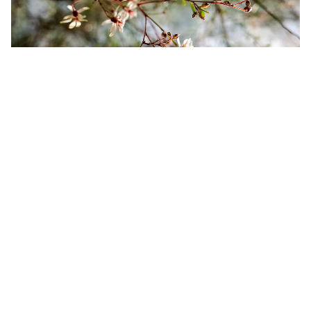
Et cela ne s'arrête pas à la nourriture, avec des produits
au moringa disponibles dans les divers spas et barbiers
à travers AlUla. Cette graine magique se retrouve
également dans les bougies et les savons des
boutiques de souvenirs de la Vieille Ville.