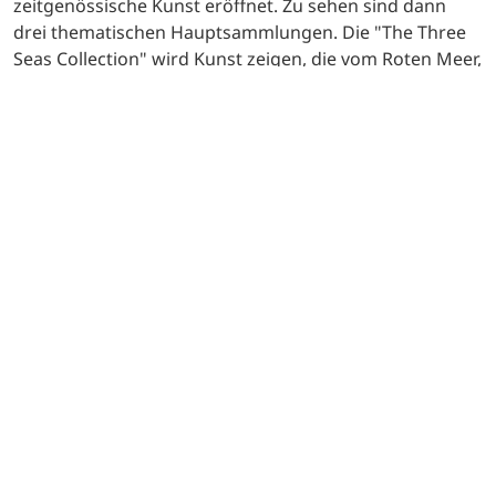
zeitgenössische Kunst eröffnet. Zu sehen sind dann
drei thematischen Hauptsammlungen. Die "The Three
Seas Collection" wird Kunst zeigen, die vom Roten Meer,
dem Arabischen Meer und dem östlichen
Mittelmeerraum inspiriert ist. Die Installationen der
"Continents Collection" sind eher der immersiven Kunst
zuzurechnen und sollen einen Dialog über die globale
Kreativität anregen. Die "Desert Collection" schließlich
wird AlUla und seine Geschichte feiern. Weitere
kulturelle Einrichtungen, wie das Museum der
Weihrauchstraße, sind in Planung.
In der Kunstschule Madrasat Addeera können sich
Interessierte in einer Reihe von Workshops mit
traditioneller Handwerkskunst wie Schmuck, Stickerei
und Keramik vertraut machen.
Neben permanenten Kunstausstellungen präsentiert