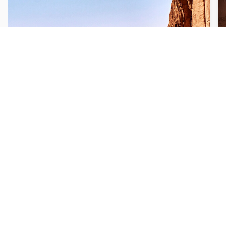
Avventura
Altalena Gigante
Tutto l'anno, calendario aggiornato regolarmente
•
1 30
Arrampicati e dondolati da un'altezza di 85
metri
Da € 250 a persona