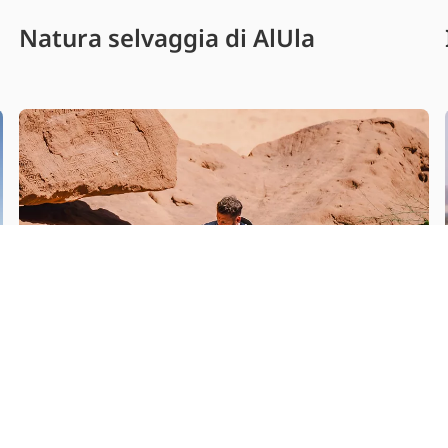
Natura selvaggia di AlUla
Video sull’itinerario