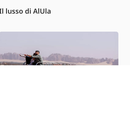
Il lusso di AlUla
Video sull’itinerario