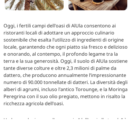
Oggi, i fertili campi dell'oasi di AlUla consentono ai
ristoranti locali di adottare un approccio culinario
sostenibile che esalta l’utilizzo di ingredienti di origine
locale, garantendo che ogni piatto sia fresco e delizioso
e onorando, al contempo, il profondo legame tra la
terra e la sua generosità. Oggi, il suolo di AlUla sostiene
tante diverse colture e oltre 2,3 milioni di palme da
dattero, che producono annualmente l’impressionante
numero di 90.000 tonnellate di datteri. La diversità degli
alberi di agrumi, incluso l'antico Torounge, e la Moringa
Peregrina con il suo olio pregiato, mettono in risalto la
ricchezza agricola dell'oasi.
Un luogo che incarna l'approccio “dall'oasi alla tavola” è,
senza dubbio, Tawlat Fayza. Situato all’interno di un