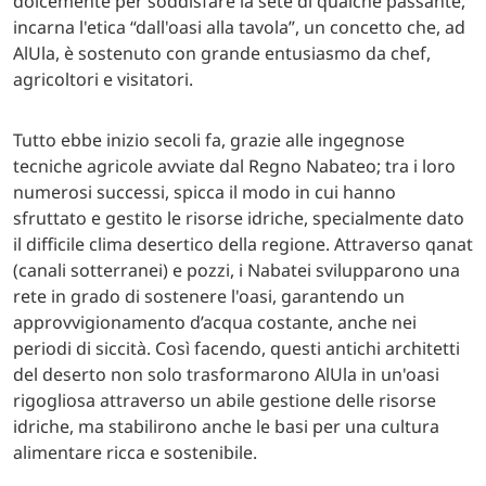
dolcemente per soddisfare la sete di qualche passante,
incarna l'etica “dall'oasi alla tavola”, un concetto che, ad
AlUla, è sostenuto con grande entusiasmo da chef,
agricoltori e visitatori.
Tutto ebbe inizio secoli fa, grazie alle ingegnose
tecniche agricole avviate dal Regno Nabateo; tra i loro
numerosi successi, spicca il modo in cui hanno
sfruttato e gestito le risorse idriche, specialmente dato
il difficile clima desertico della regione. Attraverso qanat
(canali sotterranei) e pozzi, i Nabatei svilupparono una
rete in grado di sostenere l'oasi, garantendo un
approvvigionamento d’acqua costante, anche nei
periodi di siccità. Così facendo, questi antichi architetti
del deserto non solo trasformarono AlUla in un'oasi
rigogliosa attraverso un abile gestione delle risorse
idriche, ma stabilirono anche le basi per una cultura
alimentare ricca e sostenibile.