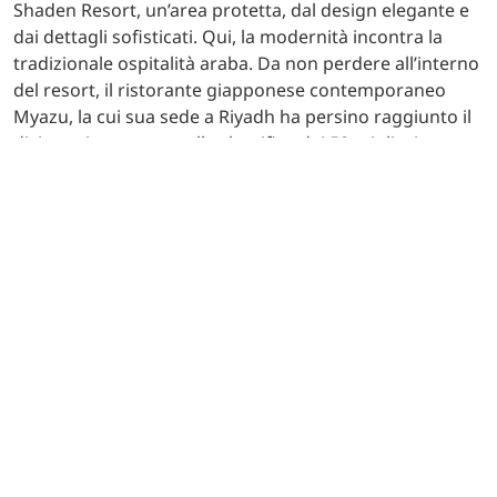
Shaden Resort, un’area protetta, dal design elegante e
dai dettagli sofisticati. Qui, la modernità incontra la
tradizionale ospitalità araba. Da non perdere all’interno
del resort, il ristorante giapponese contemporaneo
Myazu, la cui sua sede a Riyadh ha persino raggiunto il
diciottesimo posto nella classifica dei 50 migliori
ristoranti del Medio Oriente, rendendolo il ristorante
più alto sulla lista in Arabia Saudita. Aperto durante i
mesi invernali e chiuso d’estate, il Myazu, con i suoi
piatti elaborati, eleva la cucina giapponese a un livello
superiore.
Il Dar Tantora The House Hotel, nel cuore della Old
Town, prende il nome dalla celebre struttura di AlUla
che funge da meridiana, conosciuta proprio come
«tantora». L’hotel utilizzerà pochissima elettricità,
creando un atmosferico gioco di luci affidato alle
lanterne e rinfrescando le camere grazie ai flussi d’aria