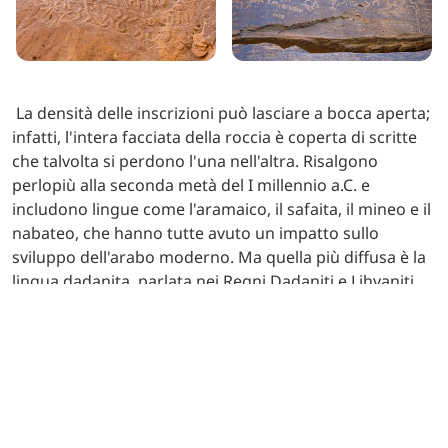
La densità delle inscrizioni può lasciare a bocca aperta;
infatti, l'intera facciata della roccia è coperta di scritte
che talvolta si perdono l'una nell'altra. Risalgono
perlopiù alla seconda metà del I millennio a.C. e
includono lingue come l'aramaico, il safaita, il mineo e il
nabateo, che hanno tutte avuto un impatto sullo
sviluppo dell'arabo moderno. Ma quella più diffusa è la
lingua dadanita, parlata nei Regni Dadaniti e Lihyaniti
che all'epoca dominavano la regione. La superficie era
utilizzata sia per inscrizioni ufficiali che per semplici
graffiti che si riferiscono a eventi ormai dimenticati: non
sapremo mai chi fosse "Blnsthe il cavallerizzo" o cosa lo
avesse spinto a scalfire il suo nome sulla roccia.