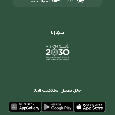
air
23°C
9كم/بالساعة
شركاؤنا
حمّل تطبيق استكشف العلا