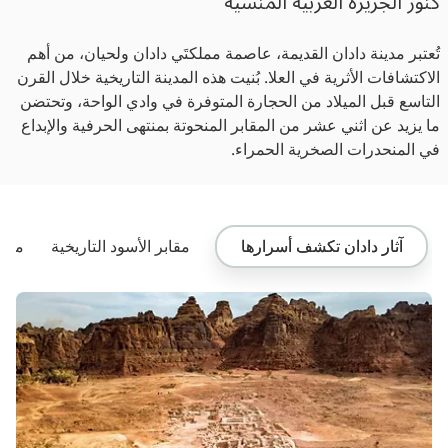
كنوز الجزيرة العربية المنسية
تُعتبر مدينة دادان القديمة، عاصمة مملكتَي دادان ولحيان، من أهم
الاكتشافات الأثرية في العلا. بُنيت هذه المدينة التاريخية خلال القرن
التاسع قبل الميلاد من الحجارة المتوفرة في وادي الواحة، وتحتضن
ما يزيد عن اثني عشر من المقابر المنحوتة بمنتهى الحرفية والإبداع
في المنحدرات الصخرية الحمراء.
آثار دادان تكشف أسرارها
مقابر الأسود التاريخية
معر