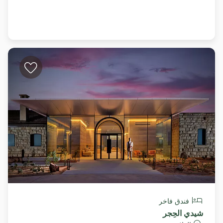
فندق فاخر
شيدي الحِجر