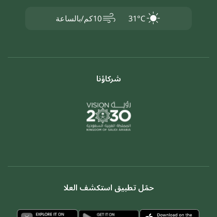
air
31°C
10كم/بالساعة
شركاؤنا
حمّل تطبيق استكشف العلا